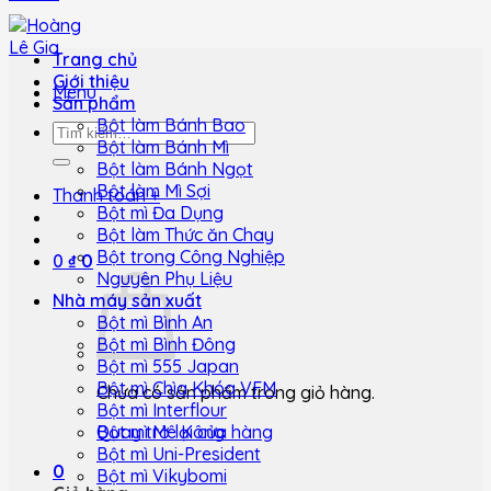
Trang chủ
Giới thiệu
Menu
Sản phẩm
Bột làm Bánh Bao
Tìm
Bột làm Bánh Mì
kiếm:
Bột làm Bánh Ngọt
Bột làm Mì Sợi
Thanh toán
+
Bột mì Đa Dụng
Bột làm Thức ăn Chay
Bột trong Công Nghiệp
0
₫
0
Nguyên Phụ Liệu
Nhà máy sản xuất
Bột mì Bình An
Bột mì Bình Đông
Bột mì 555 Japan
Bột mì Chìa Khóa VFM
Chưa có sản phẩm trong giỏ hàng.
Bột mì Interflour
Quay trở lại cửa hàng
Bột mì Mê Kông
Bột mì Uni-President
0
Bột mì Vikybomi