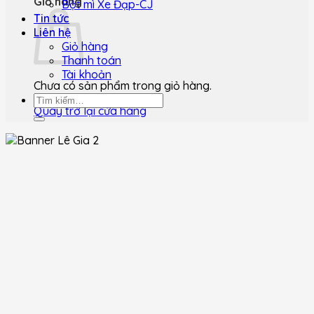
Giỏ hàng
Bột mì Xe Đạp-CJ
Tin tức
Liên hệ
Giỏ hàng
Thanh toán
Tài khoản
Chưa có sản phẩm trong giỏ hàng.
Tìm
Quay trở lại cửa hàng
kiếm: