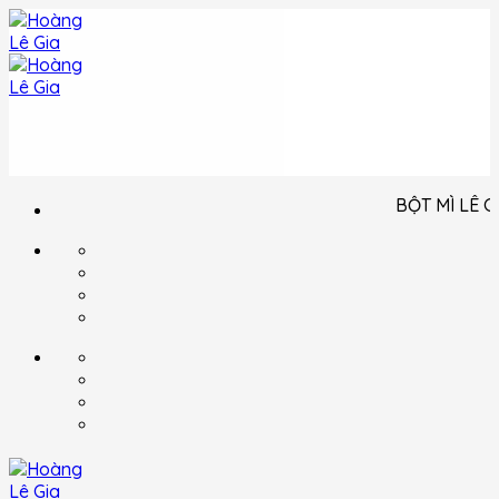
Bỏ
qua
nội
dung
BỘT MÌ LÊ GIA KÍNH