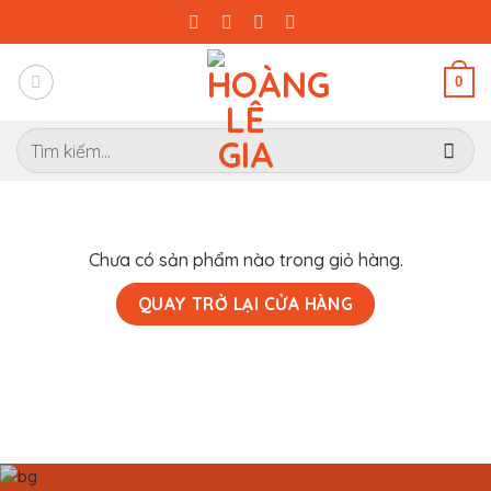
Bỏ
qua
nội
0
dung
Tìm
kiếm:
Chưa có sản phẩm nào trong giỏ hàng.
QUAY TRỞ LẠI CỬA HÀNG