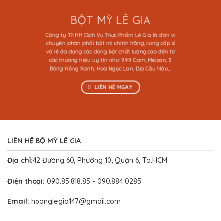
BỘT MỲ LÊ GIA
Công ty TNHH Dịch Vụ Thực Phẩm Lê Gia là đơn vị
chuyên phân phối bột mì chính hãng, cung cấp sỉ
và lẻ đa dạng các dòng bột chất lượng cao đến từ
các thương hiệu uy tín như: 999 Cam, Meizan, 3
Bông Hồng Xanh, Hoa Ngọc Lan, Địa Cầu Nâu,..
LIÊN HỆ NGAY
LIÊN HỆ BỘ MỲ LÊ GIA
Địa chỉ:
42 Đường 60, Phường 10, Quận 6, Tp.HCM
Điện thoại:
090.85.818.85 - 090.884.0285
Email:
hoanglegia147@gmail.com