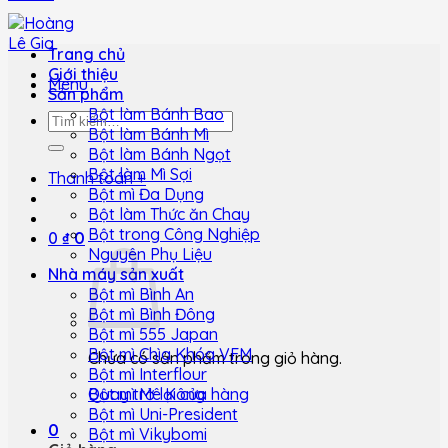
Trang chủ
Giới thiệu
Menu
Sản phẩm
Bột làm Bánh Bao
Tìm
Bột làm Bánh Mì
kiếm:
Bột làm Bánh Ngọt
Bột làm Mì Sợi
Thanh toán
+
Bột mì Đa Dụng
Bột làm Thức ăn Chay
Bột trong Công Nghiệp
0
₫
0
Nguyên Phụ Liệu
Nhà máy sản xuất
Bột mì Bình An
Bột mì Bình Đông
Bột mì 555 Japan
Bột mì Chìa Khóa VFM
Chưa có sản phẩm trong giỏ hàng.
Bột mì Interflour
Quay trở lại cửa hàng
Bột mì Mê Kông
Bột mì Uni-President
0
Bột mì Vikybomi