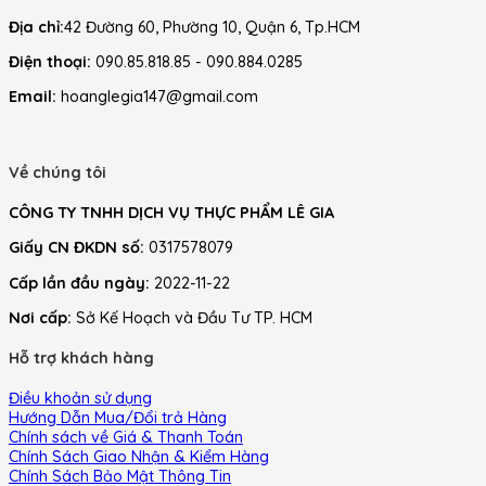
Địa chỉ:
42 Đường 60, Phường 10, Quận 6, Tp.HCM
Điện thoại:
090.85.818.85 - 090.884.0285
Email:
hoanglegia147@gmail.com
Về chúng tôi
CÔNG TY TNHH DỊCH VỤ THỰC PHẨM LÊ GIA
Giấy CN ĐKDN số:
0317578079
Cấp lần đầu ngày:
2022-11-22
Nơi cấp:
Sở Kế Hoạch và Đầu Tư TP. HCM
Hỗ trợ khách hàng
Điều khoản sử dụng
Hướng Dẫn Mua/Đổi trả Hàng
Chính sách về Giá & Thanh Toán
Chính Sách Giao Nhận & Kiểm Hàng
Chính Sách Bảo Mật Thông Tin