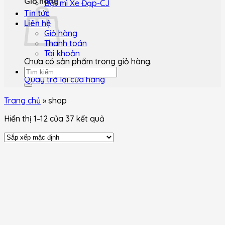
Giỏ hàng
Bột mì Xe Đạp-CJ
Tin tức
Liên hệ
Giỏ hàng
Thanh toán
Tài khoản
Chưa có sản phẩm trong giỏ hàng.
Tìm
Quay trở lại cửa hàng
kiếm:
Trang chủ
»
shop
Hiển thị 1–12 của 37 kết quả