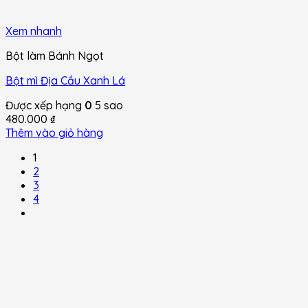
Xem nhanh
Bột làm Bánh Ngọt
Bột mì Địa Cầu Xanh Lá
Được xếp hạng
0
5 sao
480.000
₫
Thêm vào giỏ hàng
1
2
3
4