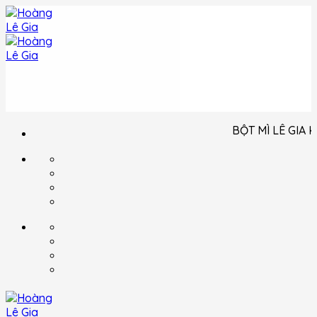
Bỏ
qua
nội
dung
BỘT MÌ LÊ GIA KÍNH CH