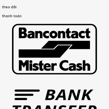
theo dõi
thanh toán
B
B
T