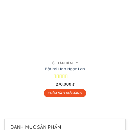
BỘT LÀM BÁNH MÌ
Bột mì Hoa Ngọc Lan
Được
270.000
₫
xếp
hạng
THÊM VÀO GIỎ HÀNG
0
5
sao
DANH MỤC SẢN PHẨM