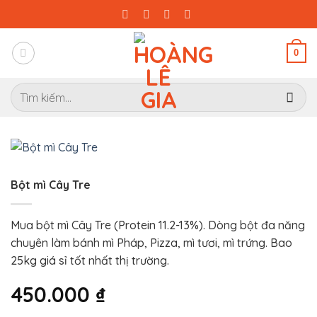
Bỏ
qua
nội
0
dung
Tìm
kiếm:
Bột mì Cây Tre
Mua bột mì Cây Tre (Protein 11.2-13%). Dòng bột đa năng
chuyên làm bánh mì Pháp, Pizza, mì tươi, mì trứng. Bao
25kg giá sỉ tốt nhất thị trường.
450.000
₫