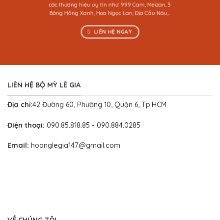
các thương hiệu uy tín như: 999 Cam, Meizan, 3
Bông Hồng Xanh, Hoa Ngọc Lan, Địa Cầu Nâu,..
LIÊN HỆ NGAY
LIÊN HỆ BỘ MỲ LÊ GIA
Địa chỉ:
42 Đường 60, Phường 10, Quận 6, Tp.HCM
Điện thoại:
090.85.818.85 - 090.884.0285
Email:
hoanglegia147@gmail.com
VỀ CHÚNG TÔI