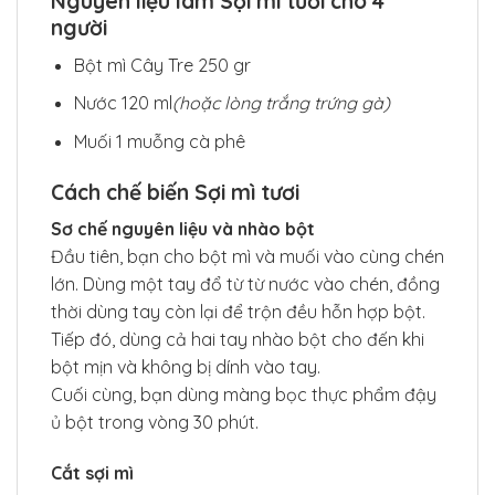
Nguyên liệu làm Sợi mì tươi c
ho 4
người
Bột mì Cây Tre
250 gr
Nước
120 ml
(hoặc lòng trắng trứng gà)
Muối
1 muỗng cà phê
Cách chế biến Sợi mì tươi
Sơ chế nguyên liệu và nhào bột
Đầu tiên, bạn cho bột mì và muối vào cùng chén
lớn. Dùng một tay đổ từ từ nước vào chén, đồng
thời dùng tay còn lại để trộn đều hỗn hợp bột.
Tiếp đó, dùng cả hai tay nhào bột cho đến khi
bột mịn và không bị dính vào tay.
Cuối cùng, bạn dùng màng bọc thực phẩm đậy
ủ bột trong vòng 30 phút.
Cắt sợi mì