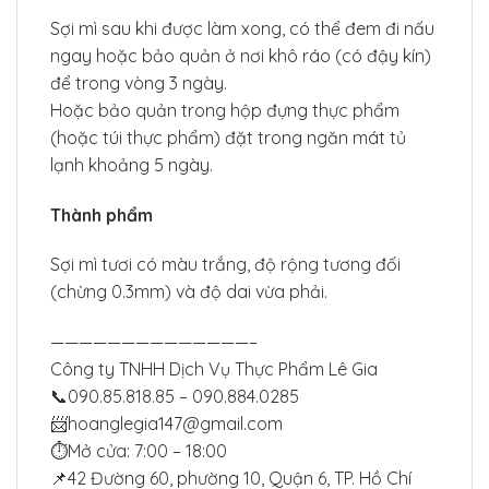
Sợi mì sau khi được làm xong, có thể đem đi nấu
ngay hoặc bảo quản ở nơi khô ráo (có đậy kín)
để trong vòng 3 ngày.
Hoặc bảo quản trong hộp đựng thực phẩm
(hoặc túi thực phẩm) đặt trong ngăn mát tủ
lạnh khoảng 5 ngày.
Thành phẩm
Sợi mì tươi có màu trắng, độ rộng tương đối
(chừng 0.3mm) và độ dai vừa phải.
——————————————–
Công ty TNHH Dịch Vụ Thực Phẩm Lê Gia
📞090.85.818.85 – 090.884.0285
📨hoanglegia147@gmail.com
⏱Mở cửa: 7:00 – 18:00
📌42 Đường 60, phường 10, Quận 6, TP. Hồ Chí