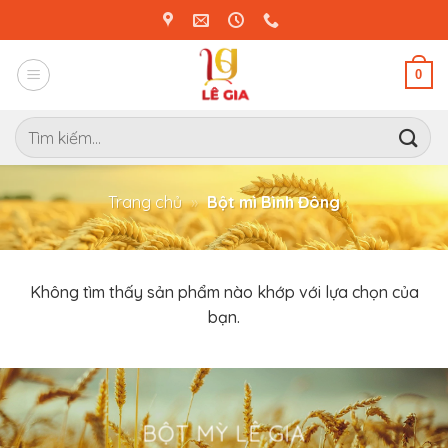
Bỏ
qua
nội
0
dung
Tìm
kiếm:
Trang chủ
»
Bột mì Bình Đông
Không tìm thấy sản phẩm nào khớp với lựa chọn của
bạn.
BỘT MỲ LÊ GIA