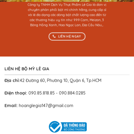
Công ty TNHH Dịch Vụ Thực Phẩm Lê Gia là đơn vị
chuyên phân phối bột mì chính hãng, cung cấp sỉ
và lẻ đa dạng các dòng bột chất lượng cao đến từ
các thương hiệu uy tín như: 999 Cam, Meizan, 3
Bông Hồng Xanh, Hoa Ngọc Lan, Địa Cầu Nâu,..
LIÊN HỆ NGAY
LIÊN HỆ BỘ MỲ LÊ GIA
Địa chỉ:
42 Đường 60, Phường 10, Quận 6, Tp.HCM
Điện thoại:
090.85.818.85 - 090.884.0285
Email:
hoanglegia147@gmail.com