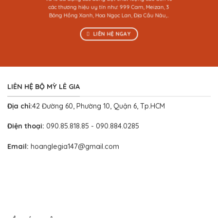
các thương hiệu uy tín như: 999 Cam, Meizan, 3
Bông Hồng Xanh, Hoa Ngọc Lan, Địa Cầu Nâu,..
LIÊN HỆ NGAY
LIÊN HỆ BỘ MỲ LÊ GIA
Địa chỉ:
42 Đường 60, Phường 10, Quận 6, Tp.HCM
Điện thoại:
090.85.818.85 - 090.884.0285
Email:
hoanglegia147@gmail.com