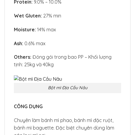
Protein:
9.0% – 10.0%
Wet Gluten:
27% min
Moisture:
14% max
Ash:
0.6% max
Others:
Đóng gói trong bao PP – Khối lượng
tịnh: 25kg và 40kg
Bột mì Địa Cầu Nâu
CÔNG DỤNG
Chuyên làm bánh mì phao, bánh mì đặc ruột,
bánh mì baguette. Đặc biệt chuyên dùng làm