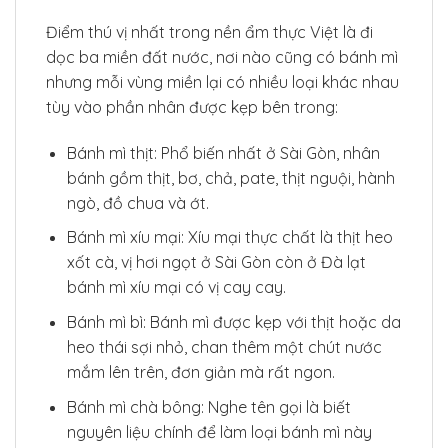
Điểm thú vị nhất trong nền ẩm thực Việt là đi
dọc ba miền đất nước, nơi nào cũng có bánh mì
nhưng mỗi vùng miền lại có nhiều loại khác nhau
tùy vào phần nhân được kẹp bên trong:
Bánh mì thịt: Phổ biến nhất ở Sài Gòn, nhân
bánh gồm thịt, bơ, chả, pate, thịt nguội, hành
ngò, đồ chua và ớt.
Bánh mì xíu mại: Xíu mại thực chất là thịt heo
xốt cà, vị hơi ngọt ở Sài Gòn còn ở Đà lạt
bánh mì xíu mại có vị cay cay.
Bánh mì bì: Bánh mì được kẹp với thịt hoặc da
heo thái sợi nhỏ, chan thêm một chút nước
mắm lên trên, đơn giản mà rất ngon.
Bánh mì chà bông: Nghe tên gọi là biết
nguyên liệu chính để làm loại bánh mì này