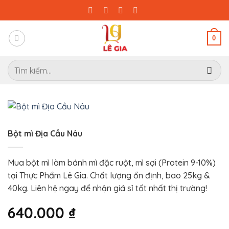
Bỏ
qua
nội
0
dung
Tìm
kiếm:
Bột mì Địa Cầu Nâu
Mua bột mì làm bánh mì đặc ruột, mì sợi (Protein 9-10%)
tại Thực Phẩm Lê Gia. Chất lượng ổn định, bao 25kg &
40kg. Liên hệ ngay để nhận giá sỉ tốt nhất thị trường!
640.000
₫