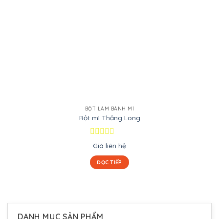
BỘT LÀM BÁNH MÌ
Bột mì Thăng Long
Được
Giá liên hệ
xếp
hạng
ĐỌC TIẾP
0
5
sao
DANH MỤC SẢN PHẨM