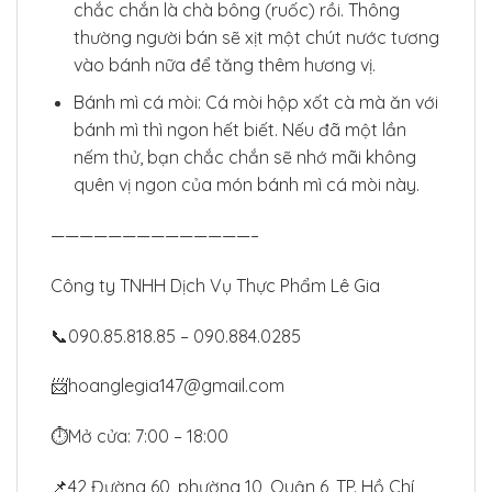
chắc chắn là chà bông (ruốc) rồi. Thông
thường người bán sẽ xịt một chút nước tương
vào bánh nữa để tăng thêm hương vị.
Bánh mì cá mòi: Cá mòi hộp xốt cà mà ăn với
bánh mì thì ngon hết biết. Nếu đã một lần
nếm thử, bạn chắc chắn sẽ nhớ mãi không
quên vị ngon của món bánh mì cá mòi này.
——————————————–
Công ty TNHH Dịch Vụ Thực Phẩm Lê Gia
📞090.85.818.85 – 090.884.0285
📨hoanglegia147@gmail.com
⏱Mở cửa: 7:00 – 18:00
📌42 Đường 60, phường 10, Quận 6, TP. Hồ Chí