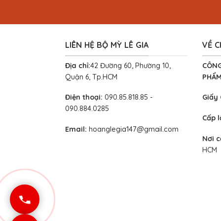
LIÊN HỆ BỘ MỲ LÊ GIA
VỀ C
Địa chỉ:
42 Đường 60, Phường 10,
CÔNG
Quận 6, Tp.HCM
PHẨM
Điện thoại:
090.85.818.85 -
Giấy
090.884.0285
Cấp 
Email:
hoanglegia147@gmail.com
Nơi 
HCM