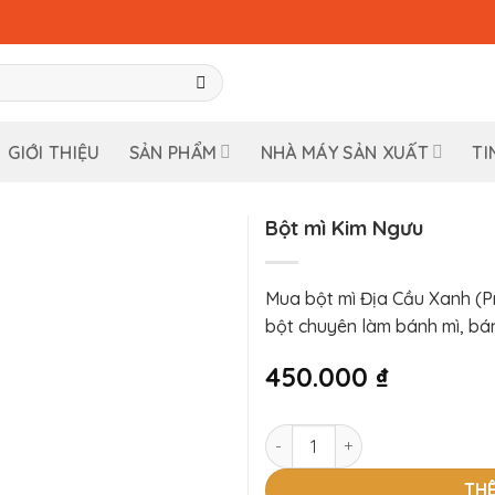
GIỚI THIỆU
SẢN PHẨM
NHÀ MÁY SẢN XUẤT
TI
Bột mì Kim Ngưu
Mua bột mì Địa Cầu Xanh (Pr
bột chuyên làm bánh mì, bá
450.000
₫
Bột mì Kim Ngưu số lượng
TH