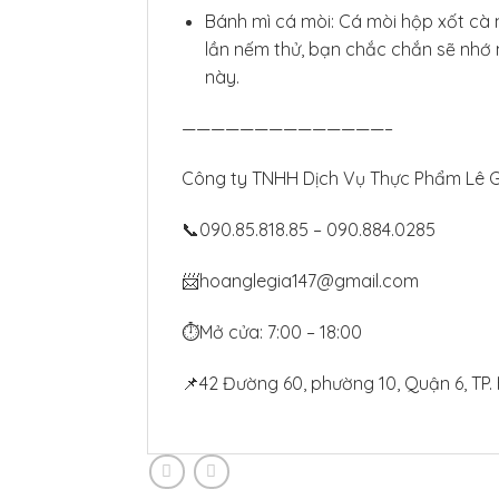
Bánh mì cá mòi: Cá mòi hộp xốt cà 
lần nếm thử, bạn chắc chắn sẽ nhớ
này.
——————————————–
Công ty TNHH Dịch Vụ Thực Phẩm Lê G
📞090.85.818.85 – 090.884.0285
📨hoanglegia147@gmail.com
⏱Mở cửa: 7:00 – 18:00
📌42 Đường 60, phường 10, Quận 6, TP.