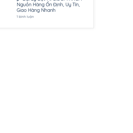
Nguồn Hàng Ổn Định, Uy Tín,
Giao Hàng Nhanh
ở
1 bình luận
🌾
Đại
Lý
Bột
Mì
Giá
Sỉ
TP.HCM
–
Nguồn
Hàng
Ổn
Định,
Uy
Tín,
Giao
Hàng
Nhanh