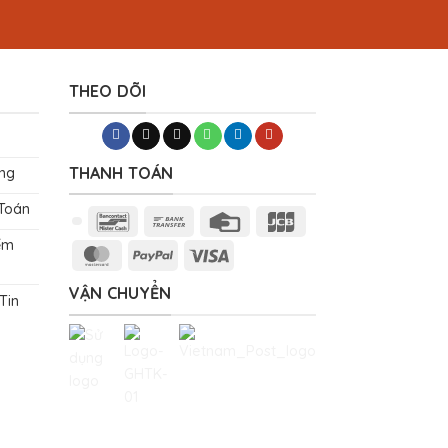
THEO DÕI
THANH TOÁN
ng
 Toán
Bancontact
Bank
Credit
JCB
Transfer
Card
ểm
MasterCard
PayPal
Visa
VẬN CHUYỂN
Tin