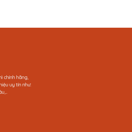
ì chính hãng,
iệu uy tín như:
u,..