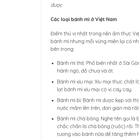
được
Các loại bánh mì ở Việt Nam
Điểm thú vị nhất trong nền ẩm thực Việ
bánh mì nhưng mỗi vùng miền lại có n
bên trong:
Bánh mì thịt: Phổ biến nhất ở Sài Gòn
hành ngò, đồ chua và ớt.
Bánh mì xíu mại: Xíu mại thực chất là
lạt bánh mì xíu mại có vị cay cay.
Bánh mì bì: Bánh mì được kẹp với th
nước mắm lên trên, đơn giản mà rất
Bánh mì chà bông: Nghe tên gọi là b
chắc chắn là chà bông (ruốc) rồi. 
tương vào bánh nữa để tăng thêm h