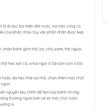
t là đi dọc ba miền đất nước, nơi nào cũng có
hiều loại khác nhau tùy vào phần nhân được kẹp
, nhân bánh gồm thịt, bơ, chả, pate, thịt nguội,
 thịt heo xốt cà, vị hơi ngọt ở Sài Gòn còn ở Đà
ịt hoặc da heo thái sợi nhỏ, chan thêm một chút
 ngon.
iết nguyên liệu chính để làm loại bánh mì này
Thông thường người bán sẽ xịt một chút nước
ương vị.