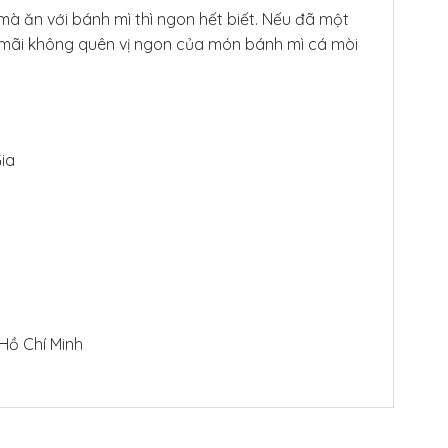
mà ăn với bánh mì thì ngon hết biết. Nếu đã một
 mãi không quên vị ngon của món bánh mì cá mòi
ia
 Hồ Chí Minh