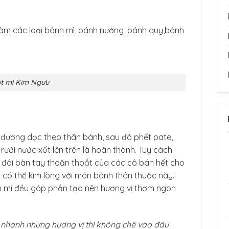
àm các loại bánh mì, bánh nướng, bánh quy,bánh
t mì Kim Ngưu
 đường dọc theo thân bánh, sau đó phết pate,
 rưới nước xốt lên trên là hoàn thành. Tuy cách
ìn đôi bàn tay thoăn thoắt của các cô bán hết cho
khó có thể kìm lòng với món bánh thân thuộc này.
 mì đều góp phần tạo nên hương vị thơm ngon
 nhanh nhưng hương vị thì không chê vào đâu