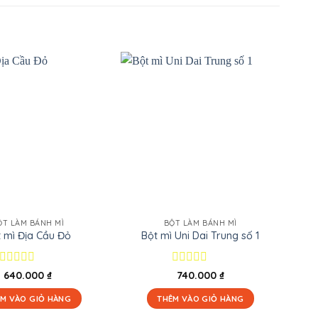
ỘT LÀM BÁNH MÌ
BỘT LÀM BÁNH MÌ
 mì Địa Cầu Đỏ
Bột mì Uni Dai Trung số 1
Được
Được
640.000
₫
740.000
₫
xếp
xếp
hạng
hạng
M VÀO GIỎ HÀNG
THÊM VÀO GIỎ HÀNG
0
0