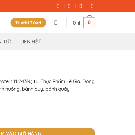
0
0
₫
THANH TOÁN
N TỨC
LIÊN HỆ
otein 11.2-13%) tại Thực Phẩm Lê Gia. Dòng
nh nướng, bánh quy, bánh quẩy.
ÊM VÀO GIỎ HÀNG