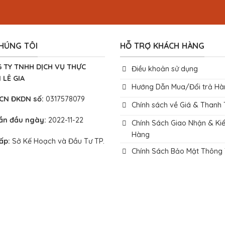
HÚNG TÔI
HỖ TRỢ KHÁCH HÀNG
 TY TNHH DỊCH VỤ THỰC
Điều khoản sử dụng
 LÊ GIA
Hướng Dẫn Mua/Đổi trả Hà
 CN ĐKDN số:
0317578079
Chính sách về Giá & Thanh
lần đầu ngày:
2022-11-22
Chính Sách Giao Nhận & Ki
Hàng
cấp:
Sở Kế Hoạch và Đầu Tư TP.
Chính Sách Bảo Mật Thông 