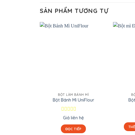
SẢN PHẨM TƯƠNG TỰ
BỘT LÀM BÁNH MÌ
B
Bột Bánh Mì UniFlour
Bột
Được
Giá liên hệ
xếp
hạng
THÊ
ĐỌC TIẾP
0