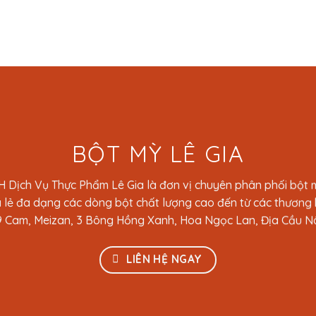
5
5
sao
sao
BỘT MỲ LÊ GIA
 Dịch Vụ Thực Phẩm Lê Gia là đơn vị chuyên phân phối bột m
 lẻ đa dạng các dòng bột chất lượng cao đến từ các thương h
 Cam, Meizan, 3 Bông Hồng Xanh, Hoa Ngọc Lan, Địa Cầu Nâ
LIÊN HỆ NGAY