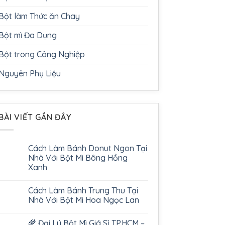
Bột làm Thức ăn Chay
Bột mì Đa Dụng
Bột trong Công Nghiệp
Nguyên Phụ Liệu
BÀI VIẾT GẦN ĐÂY
Cách Làm Bánh Donut Ngon Tại
Nhà Với Bột Mì Bông Hồng
Xanh
Cách Làm Bánh Trung Thu Tại
Nhà Với Bột Mì Hoa Ngọc Lan
🌾 Đại Lý Bột Mì Giá Sỉ TP.HCM –