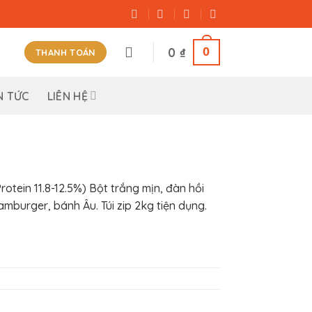
0
0
₫
THANH TOÁN
N TỨC
LIÊN HỆ
otein 11.8-12.5%) Bột trắng mịn, đàn hồi
mburger, bánh Âu. Túi zip 2kg tiện dụng.