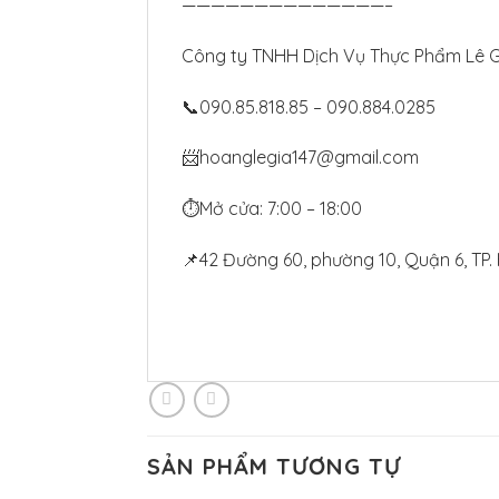
——————————————–
Công ty TNHH Dịch Vụ Thực Phẩm Lê G
📞090.85.818.85 – 090.884.0285
📨hoanglegia147@gmail.com
⏱
Mở cửa: 7:00 – 18:00
📌42 Đường 60, phường 10, Quận 6, TP.
SẢN PHẨM TƯƠNG TỰ