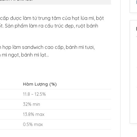
o cấp được làm từ trung tâm của hạt lúa mì, bột
ốt. Sản phẩm làm ra cấu trúc đẹp, ruột bánh
ch hợp làm sandwich cao cấp, bánh mì tươi,
mì ngọt, bánh mì lạt…
Hàm Lượng (%)
11.8 – 12.5%
32% min
13.8% max
0.5% max