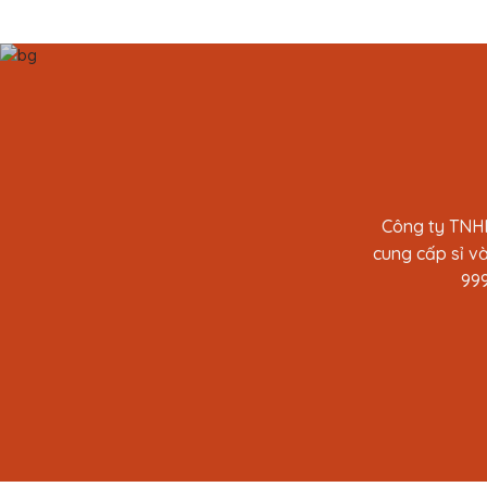
Công ty TNHH
cung cấp sỉ và
999