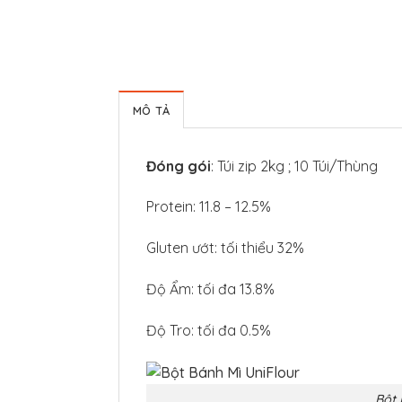
MÔ TẢ
Đóng gói
: Túi zip 2kg ; 10 Túi/Thùng
Protein: 11.8 – 12.5%
Gluten ướt: tối thiểu 32%
Độ Ẩm: tối đa 13.8%
Độ Tro: tối đa 0.5%
Bột 