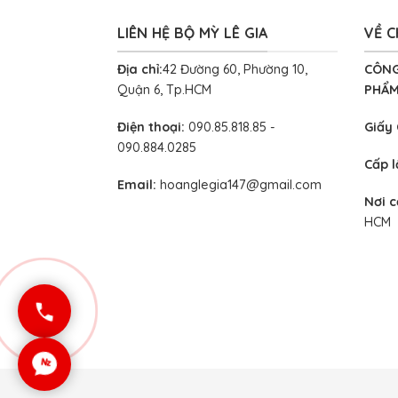
LIÊN HỆ BỘ MỲ LÊ GIA
VỀ C
Địa chỉ:
42 Đường 60, Phường 10,
CÔNG
Quận 6, Tp.HCM
PHẨM
Điện thoại:
090.85.818.85 -
Giấy
090.884.0285
Cấp 
Email:
hoanglegia147@gmail.com
Nơi 
HCM