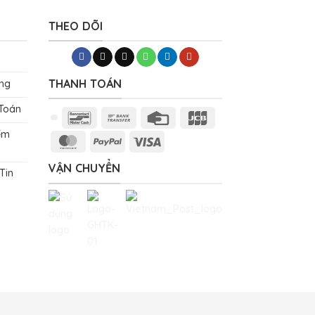
THEO DÕI
THANH TOÁN
ng
 Toán
Bancontact
Bank
Credit
JCB
Transfer
Card
ểm
MasterCard
PayPal
Visa
VẬN CHUYỂN
Tin