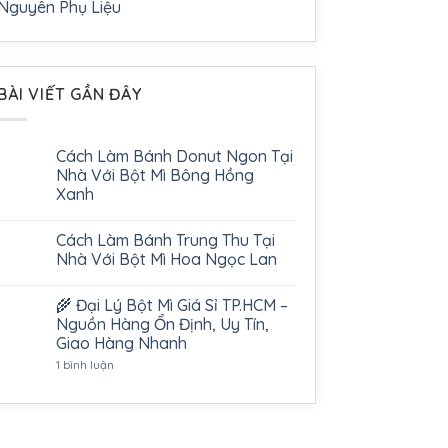
Nguyên Phụ Liệu
BÀI VIẾT GẦN ĐÂY
Cách Làm Bánh Donut Ngon Tại
Nhà Với Bột Mì Bông Hồng
Xanh
Cách Làm Bánh Trung Thu Tại
Nhà Với Bột Mì Hoa Ngọc Lan
🌾 Đại Lý Bột Mì Giá Sỉ TP.HCM –
Nguồn Hàng Ổn Định, Uy Tín,
Giao Hàng Nhanh
ở
1 bình luận
🌾
Đại
Lý
Bột
Mì
Giá