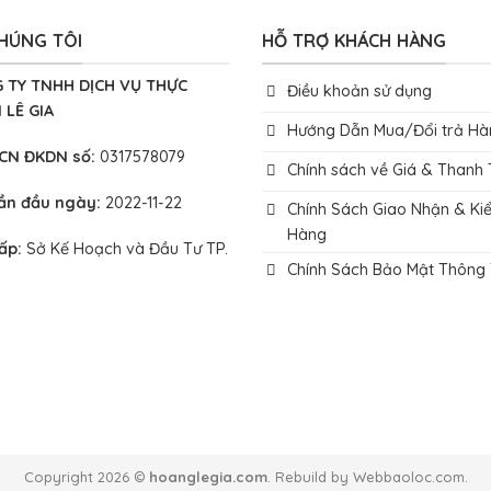
HÚNG TÔI
HỖ TRỢ KHÁCH HÀNG
 TY TNHH DỊCH VỤ THỰC
Điều khoản sử dụng
 LÊ GIA
Hướng Dẫn Mua/Đổi trả Hà
 CN ĐKDN số:
0317578079
Chính sách về Giá & Thanh
lần đầu ngày:
2022-11-22
Chính Sách Giao Nhận & Ki
Hàng
cấp:
Sở Kế Hoạch và Đầu Tư TP.
Chính Sách Bảo Mật Thông 
Copyright 2026 ©
hoanglegia.com
. Rebuild by Webbaoloc.com.