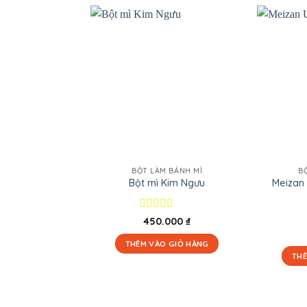
BỘT LÀM BÁNH MÌ
B
Meizan
Bột mì Kim Ngưu
Được
450.000
₫
xếp
hạng
THÊM VÀO GIỎ HÀNG
0
THÊ
5
sao