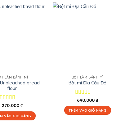
ỘT LÀM BÁNH MÌ
BỘT LÀM BÁNH MÌ
 Unbleached bread
Bột mì Địa Cầu Đỏ
flour
Được
640.000
₫
xếp
Được
270.000
₫
hạng
xếp
THÊM VÀO GIỎ HÀNG
0
hạng
M VÀO GIỎ HÀNG
5
0
sao
5
sao