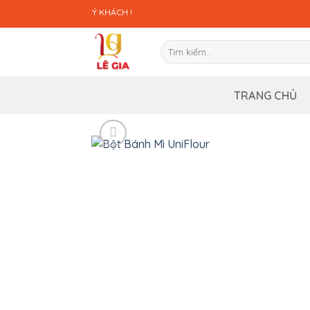
Bỏ
A KÍNH CHÀO QUÝ KHÁCH !
qua
nội
Tìm
dung
kiếm:
TRANG CHỦ