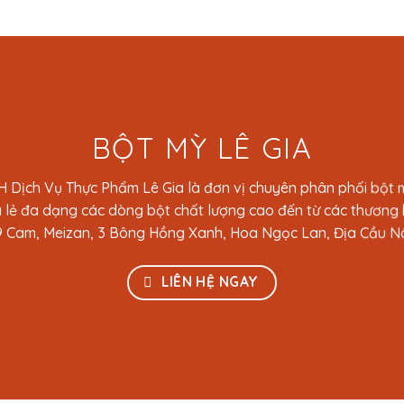
BỘT MỲ LÊ GIA
 Dịch Vụ Thực Phẩm Lê Gia là đơn vị chuyên phân phối bột m
 lẻ đa dạng các dòng bột chất lượng cao đến từ các thương h
 Cam, Meizan, 3 Bông Hồng Xanh, Hoa Ngọc Lan, Địa Cầu Nâ
LIÊN HỆ NGAY