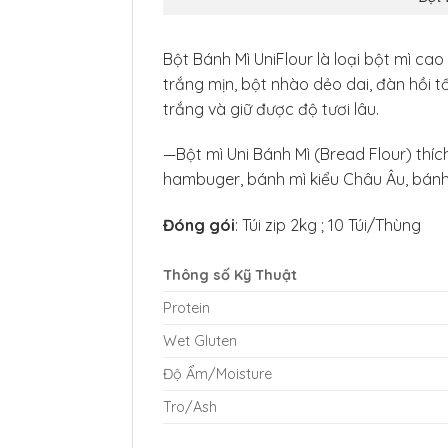
Bột Bánh Mì UniFlour là loại bột mì ca
trắng mịn, bột nhào dẻo dai, đàn hồi t
trắng và giữ được độ tươi lâu.
—Bột mì Uni Bánh Mì (Bread Flour) thí
hambuger, bánh mì kiểu Châu Âu, bánh 
Đóng gói
: Túi zip 2kg ; 10 Túi/Thùng
Thông số Kỹ Thuật
Protein
Wet Gluten
Độ Ẩm/Moisture
Tro/Ash