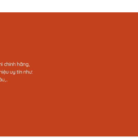
ì chính hãng,
iệu uy tín như:
u,..