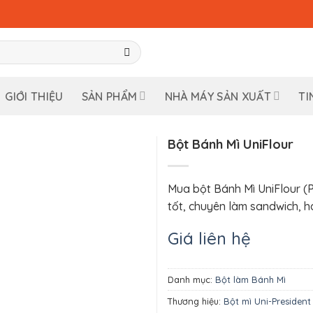
GIỚI THIỆU
SẢN PHẨM
NHÀ MÁY SẢN XUẤT
TI
Bột Bánh Mì UniFlour
Mua bột Bánh Mì UniFlour (Pr
tốt, chuyên làm sandwich, ha
Giá liên hệ
Danh mục:
Bột làm Bánh Mì
Thương hiệu:
Bột mì Uni-President