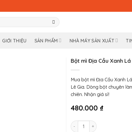
GIỚI THIỆU
SẢN PHẨM
NHÀ MÁY SẢN XUẤT
TI
Bột mì Địa Cầu Xanh Lá
Mua bột mì Địa Cầu Xanh Lá
Lê Gia. Dòng bột chuyên làm
chiên. Nhận giá sỉ!
480.000
₫
Bột mì Địa Cầu Xanh Lá số l