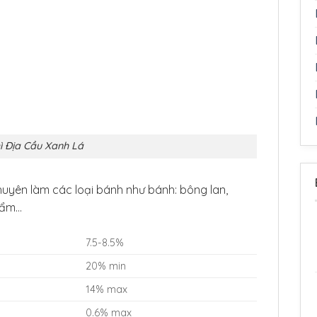
ì Địa Cầu Xanh Lá
uyên làm các loại bánh như bánh: bông lan,
 tẩm…
7.5-8.5%
20% min
14% max
0.6% max