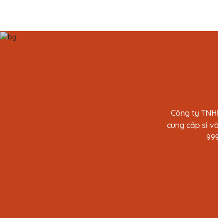
Công ty TNHH
cung cấp sỉ và
999