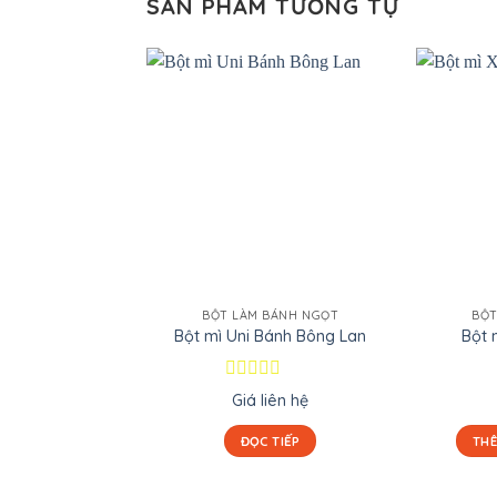
SẢN PHẨM TƯƠNG TỰ
BỘT LÀM BÁNH NGỌT
BỘT
Bột mì Uni Bánh Bông Lan
Bột 
Được
Giá liên hệ
xếp
hạng
ĐỌC TIẾP
THÊ
0
5
sao