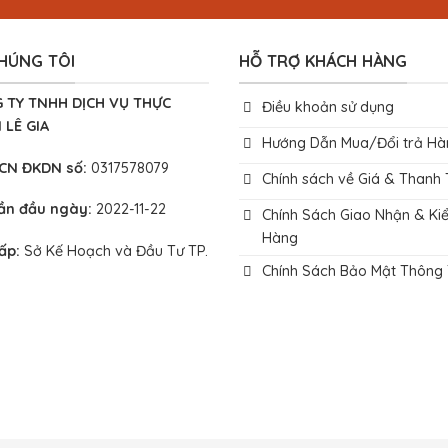
HÚNG TÔI
HỖ TRỢ KHÁCH HÀNG
 TY TNHH DỊCH VỤ THỰC
Điều khoản sử dụng
 LÊ GIA
Hướng Dẫn Mua/Đổi trả Hà
 CN ĐKDN số:
0317578079
Chính sách về Giá & Thanh
lần đầu ngày:
2022-11-22
Chính Sách Giao Nhận & Ki
Hàng
cấp:
Sở Kế Hoạch và Đầu Tư TP.
Chính Sách Bảo Mật Thông 