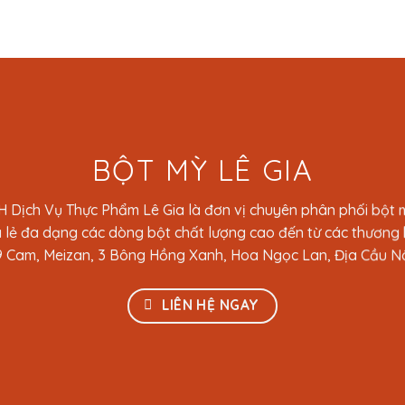
BỘT MỲ LÊ GIA
 Dịch Vụ Thực Phẩm Lê Gia là đơn vị chuyên phân phối bột m
 lẻ đa dạng các dòng bột chất lượng cao đến từ các thương h
 Cam, Meizan, 3 Bông Hồng Xanh, Hoa Ngọc Lan, Địa Cầu Nâ
LIÊN HỆ NGAY