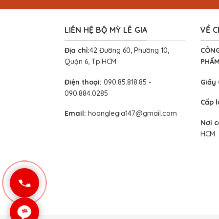
LIÊN HỆ BỘ MỲ LÊ GIA
VỀ C
Địa chỉ:
42 Đường 60, Phường 10,
CÔNG
Quận 6, Tp.HCM
PHẨM
Điện thoại:
090.85.818.85 -
Giấy
090.884.0285
Cấp 
Email:
hoanglegia147@gmail.com
Nơi 
HCM