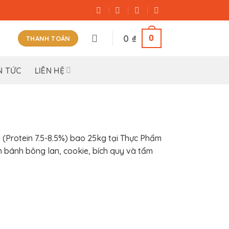
0
0
₫
THANH TOÁN
N TỨC
LIÊN HỆ
 (Protein 7.5-8.5%) bao 25kg tại Thực Phẩm
 bánh bông lan, cookie, bích quy và tẩm
ượng