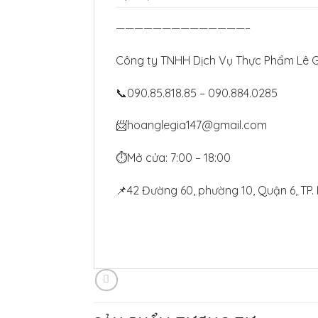
——————————————–
Công ty TNHH Dịch Vụ Thực Phẩm Lê G
📞090.85.818.85 – 090.884.0285
📨hoanglegia147@gmail.com
⏱Mở cửa: 7:00 – 18:00
📌42 Đường 60, phường 10, Quận 6, TP.