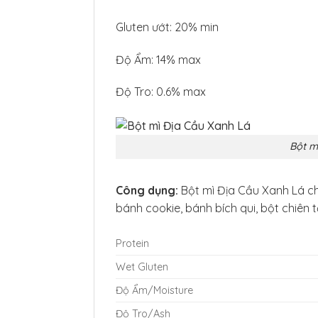
Gluten ướt: 20% min
Độ Ẩm: 14% max
Độ Tro: 0.6% max
Bột m
Công dụng:
Bột mì Địa Cầu Xanh Lá ch
bánh cookie, bánh bích qui, bột chiên
Protein
Wet Gluten
Độ Ẩm/Moisture
Độ Tro/Ash