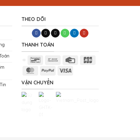
THEO DÕI
THANH TOÁN
ng
 Toán
Bancontact
Bank
Credit
JCB
Transfer
Card
ểm
MasterCard
PayPal
Visa
VẬN CHUYỂN
Tin