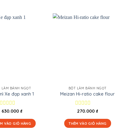
 LÀM BÁNH NGỌT
BỘT LÀM BÁNH NGỌT
mì Xe đạp xanh 1
Meizan Hi-ratio cake flour
Được
Được
630.000
₫
270.000
₫
xếp
xếp
hạng
hạng
M VÀO GIỎ HÀNG
THÊM VÀO GIỎ HÀNG
0
0
5
5
sao
sao