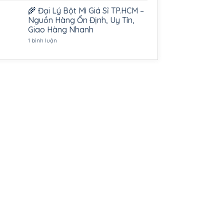
🌾 Đại Lý Bột Mì Giá Sỉ TP.HCM –
Nguồn Hàng Ổn Định, Uy Tín,
Giao Hàng Nhanh
ở
1 bình luận
🌾
Đại
Lý
Bột
Mì
Giá
Sỉ
TP.HCM
–
Nguồn
Hàng
Ổn
Định,
Uy
Tín,
Giao
Hàng
Nhanh