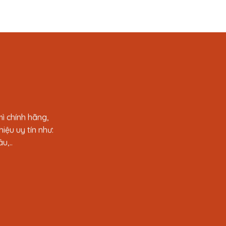
ì chính hãng,
iệu uy tín như:
u,..