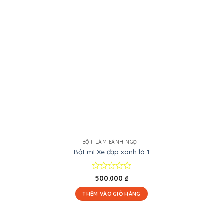
BỘT LÀM BÁNH NGỌT
Bột mì Xe đạp xanh lá 1
Được
500.000
₫
xếp
hạng
THÊM VÀO GIỎ HÀNG
0
5
sao