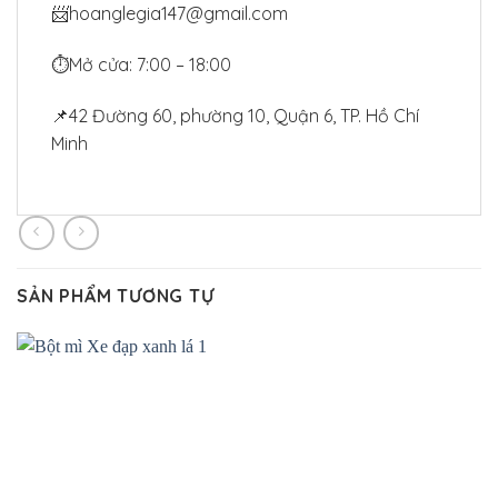
📨hoanglegia147@gmail.com
⏱
Mở cửa: 7:00 – 18:00
📌42 Đường 60, phường 10, Quận 6, TP. Hồ Chí
Minh
SẢN PHẨM TƯƠNG TỰ