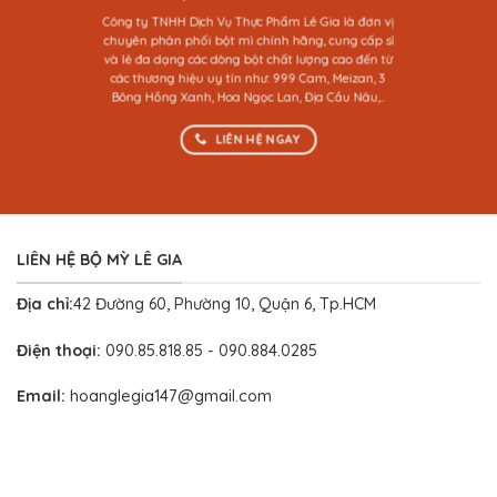
Giao
Công ty TNHH Dịch Vụ Thực Phẩm Lê Gia là đơn vị
Hàng
Nhanh
chuyên phân phối bột mì chính hãng, cung cấp sỉ
và lẻ đa dạng các dòng bột chất lượng cao đến từ
các thương hiệu uy tín như: 999 Cam, Meizan, 3
Bông Hồng Xanh, Hoa Ngọc Lan, Địa Cầu Nâu,..
LIÊN HỆ NGAY
LIÊN HỆ BỘ MỲ LÊ GIA
Địa chỉ:
42 Đường 60, Phường 10, Quận 6, Tp.HCM
Điện thoại:
090.85.818.85 - 090.884.0285
Email:
hoanglegia147@gmail.com