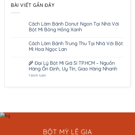
BÀI VIẾT GẦN ĐÂY
Cách Làm Bánh Donut Ngon Tại Nhà Với
Bột Mì Bông Hồng Xanh
Cách Làm Bánh Trung Thu Tại Nhà Với Bột
Mì Hoa Ngọc Lan
🌾 Đại Lý Bột Mì Giá Sỉ TP.HCM – Nguồn
Hàng Ổn Định, Uy Tín, Giao Hàng Nhanh
ở
1 bình luận
🌾
Đại
Lý
Bột
Mì
Giá
Sỉ
TP.HCM
–
Nguồn
Hàng
Ổn
Định,
Uy
BỘT MỲ LÊ GIA
Tín,