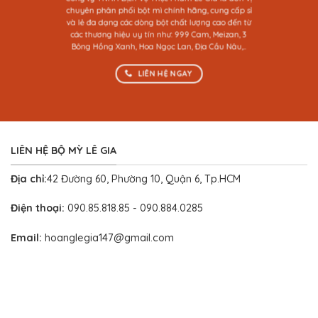
Nhanh
chuyên phân phối bột mì chính hãng, cung cấp sỉ
và lẻ đa dạng các dòng bột chất lượng cao đến từ
các thương hiệu uy tín như: 999 Cam, Meizan, 3
Bông Hồng Xanh, Hoa Ngọc Lan, Địa Cầu Nâu,..
LIÊN HỆ NGAY
LIÊN HỆ BỘ MỲ LÊ GIA
Địa chỉ:
42 Đường 60, Phường 10, Quận 6, Tp.HCM
Điện thoại:
090.85.818.85 - 090.884.0285
Email:
hoanglegia147@gmail.com