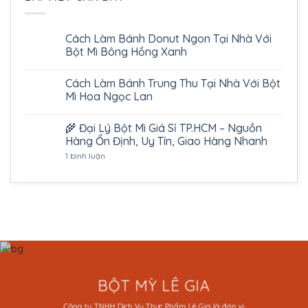
Cách Làm Bánh Donut Ngon Tại Nhà Với
Bột Mì Bông Hồng Xanh
Cách Làm Bánh Trung Thu Tại Nhà Với Bột
Mì Hoa Ngọc Lan
🌾 Đại Lý Bột Mì Giá Sỉ TP.HCM – Nguồn
Hàng Ổn Định, Uy Tín, Giao Hàng Nhanh
ở
1 bình luận
🌾
Đại
Lý
Bột
Mì
Giá
Sỉ
TP.HCM
–
Nguồn
Hàng
Ổn
Định,
Uy
BỘT MỲ LÊ GIA
Tín,
Giao
Công ty TNHH Dịch Vụ Thực Phẩm Lê Gia là đơn vị
Hàng