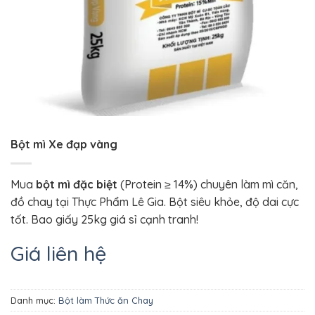
Bột mì Xe đạp vàng
Mua
bột mì đặc biệt
(Protein ≥ 14%) chuyên làm mì căn,
đồ chay tại Thực Phẩm Lê Gia. Bột siêu khỏe, độ dai cực
tốt. Bao giấy 25kg giá sỉ cạnh tranh!
Giá liên hệ
Danh mục:
Bột làm Thức ăn Chay